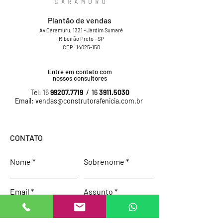
Plantão de vendas
Av Caramuru, 1331 - Jardim Sumaré
Ribeirão Preto - SP
CEP:
14025-150
Entre em contato com
nossos consultores
Tel: 16
99207.7719
/ 16
3911.5030
Email:
vendas@construtorafenicia.com.br
CONTATO
Nome
Sobrenome
Email
Assunto